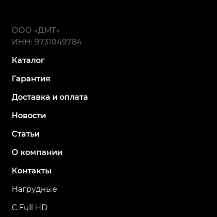
которые ищут способ повысить безопасность
и эффективность в самых сложных условиях
эксплуатации.
ООО «ДМТ»
ИНН: 9731049784
Каталог
Гарантия
Доставка и оплата
Новости
Статьи
О компании
Контакты
Нагрудные
С Full HD