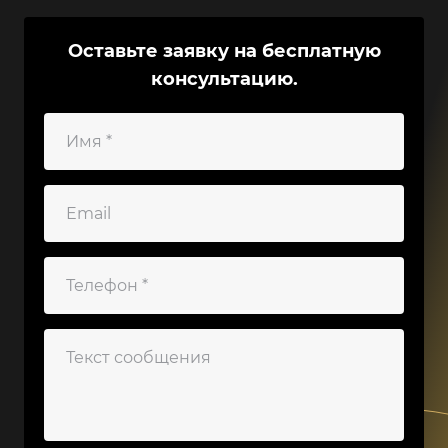
видеорегистратора, способные удовлетворить
любые потребности и обеспечить
Оставьте заявку на бесплатную
максимальную функциональность вашего
консультацию.
оборудования. Среди предложений нашего
каталога Вы найдете защитные корпуса,
устойчивые к агрессивным факторам внешней
среды, включая высокие температуры и
механическое воздействие. Эти корпуса не
только защищают устройства, но и продлевают
срок их службы, что особенно важно в
условиях работы в промышленных и опасных
зонах.
Кроме того, мы предлагаем различные
крепления и адаптеры, которые позволяют
гибко и надежно установить
видеорегистраторы на любых объектах. Наши
крепежные системы гарантируют
исключительную стабильность и
безопасность, что критически важно для