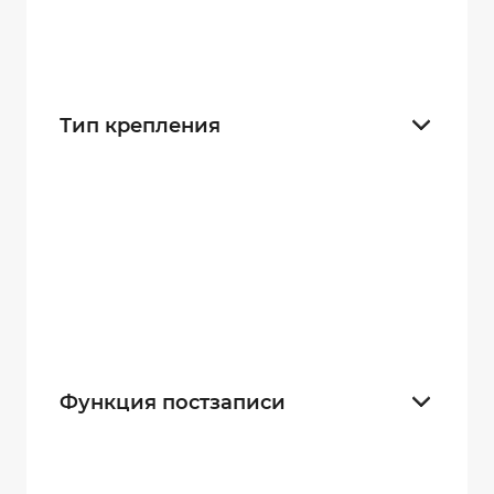
Хит продаж
1
Скидка
0
Тип крепления
на голову (каску)
27
на погон
24
х-нательное
27
крепление-присоска
24
Функция постзаписи
10 секунд
21