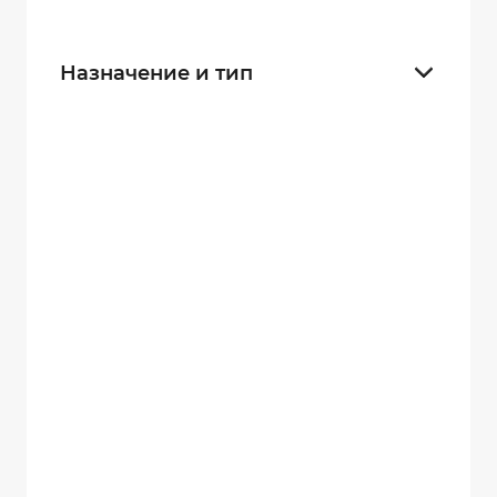
30 секунд
21
Назначение и тип
Для полиции
20
Для граждан
23
Для контроля производства
35
Для ДПС
23
Инспекторские
23
Егерьские
23
Для служб безопасности
31