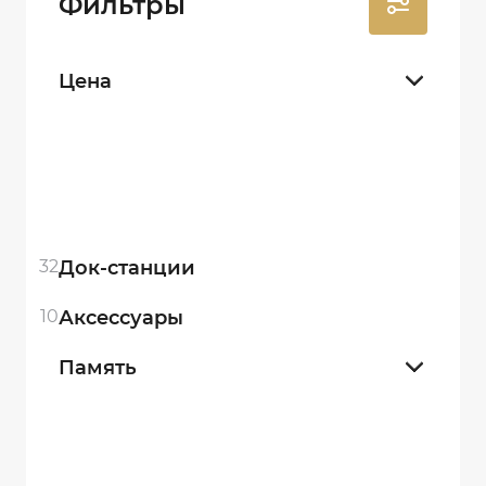
Фильтры
Цена
32
Док-станции
10
Аксессуары
Память
32 gb
7
64 gb
12