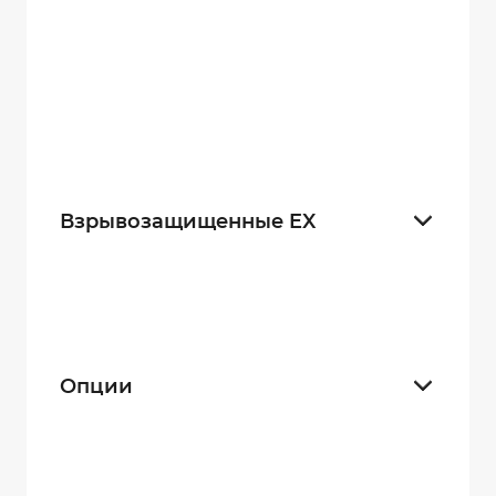
DMT EX-MB (Lite)
3
DMT EX-4G
0
DMT KACKA
4
Взрывозащищенные EX
Да
8
Нет
27
Опции
4G
4
Wi-Fi
17