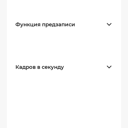
Взрывозащищенные
3
Функция предзаписи
5 секунд
24
30 секунд
24
Кадров в секунду
15
31
25
31
30
35
60
31