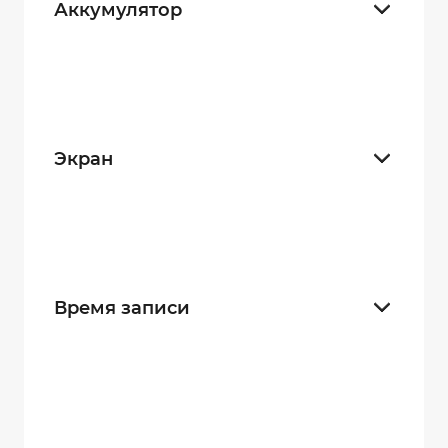
Аккумулятор
Встроенный
25
Сменный
10
Экран
С экраном
15
Без экрана
20
Время записи
9 часов
11
17 часов
16