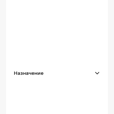
Карманные
23
С датчиком движения
6
Маленькие
8
Нательные
31
Взрывозащищенные
8
Назначение
Для полиции
28
Для граждан
32
Для контроля производства
32