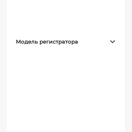
128 gb
9
256 gb
7
Модель регистратора
DMT 10
6
DMT 11
6
DMT 5.3
7
MINI
4
DMT-EX-2
3
DMT EX-MB
2