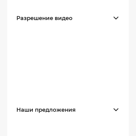
20 часов
17
Разрешение видео
2560×1440
27
2688×1512
27
1920×1080
35
1280×720
35
640×360
28
Наши предложения
Новинка
7