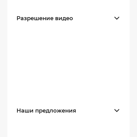
20 часов
17
Разрешение видео
2560×1440
27
2688×1512
27
1920×1080
35
1280×720
35
640×360
28
Наши предложения
Новинка
7