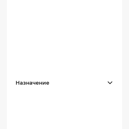
Карманные
23
С датчиком движения
6
Маленькие
8
Нательные
31
Взрывозащищенные
8
Назначение
Для полиции
28
Для граждан
32
Для контроля производства
32