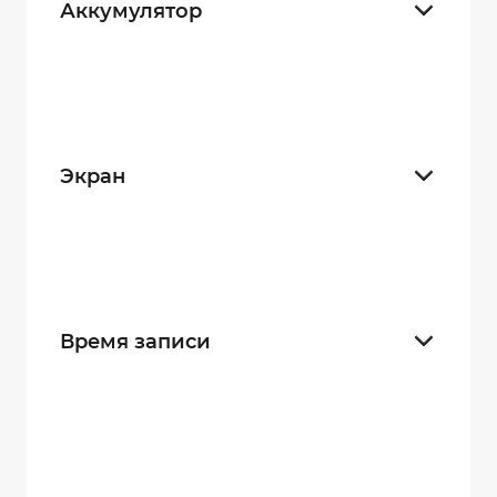
Аккумулятор
Встроенный
25
Сменный
10
Экран
С экраном
15
Без экрана
20
Время записи
9 часов
11
17 часов
16