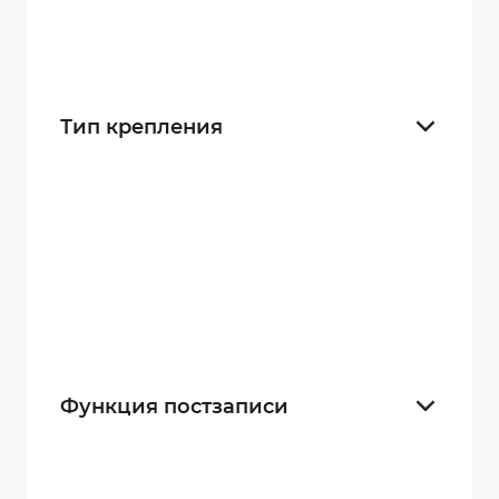
Хит продаж
1
Скидка
0
Тип крепления
на голову (каску)
27
на погон
24
х-нательное
27
крепление-присоска
24
Функция постзаписи
10 секунд
21