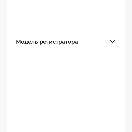
128 gb
9
256 gb
7
Модель регистратора
DMT 10
6
DMT 11
6
DMT 5.3
7
MINI
4
DMT-EX-2
3
DMT EX-MB
2