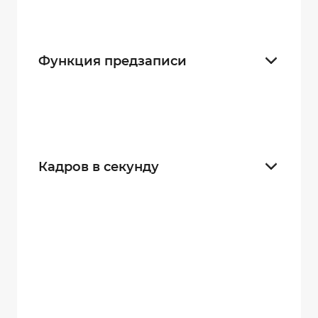
Взрывозащищенные
3
Функция предзаписи
5 секунд
24
30 секунд
24
Кадров в секунду
15
31
25
31
30
35
60
31