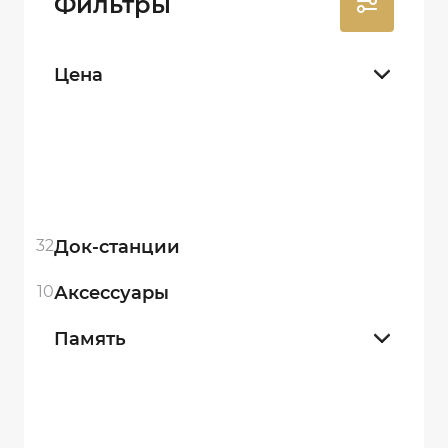
Фильтры
Цена
32
Док-станции
10
Аксессуары
Память
32 gb
7
64 gb
12