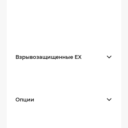
DMT EX-MB (Lite)
3
DMT EX-4G
0
DMT KACKA
4
Взрывозащищенные EX
Да
8
Нет
27
Опции
4G
4
Wi-Fi
17