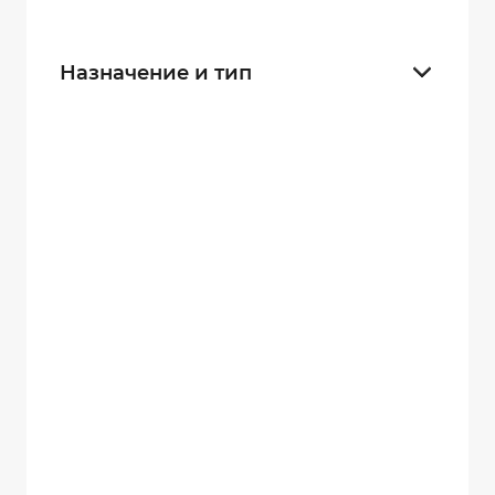
30 секунд
21
Назначение и тип
Для полиции
20
Для граждан
23
Для контроля производства
35
Для ДПС
23
Инспекторские
23
Егерьские
23
Для служб безопасности
31