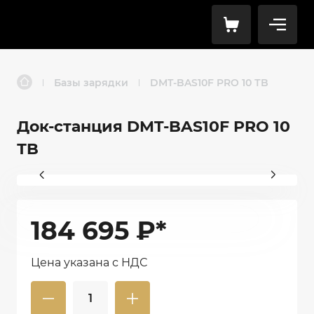
Базы зарядки
DMT-BAS10F PRO 10 ТB
|
|
Док-станция DMT-BAS10F PRO 10
ТB
184 695
₽*
Цена указана с НДС