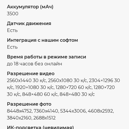
Аккумулятор (мАч)
3500
Датчик движения
Есть
Интеграция с нашим софтом
Есть
Время работы в режиме записи
до 18 часов без онлайн
Разрешение видео
2560х1440 30 к/с, 2560х1080 30 к/с, 2304×1296 30
к/с, 1920×1080 30 к/с, 1280×720 60 к/с, 1280×720
30 к/с, 848×480 60 к/с, 848×480 30 к/с
Разрешение фото
8448х4752, 7360х4140, 5344х3006, 4608х2592,
3840х2160, 2688х1512
ИК-подсветка (невидимая)