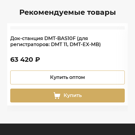
Рекомендуемые товары
Док-станция DMT-BAS10F (для
Д
регистраторов: DMT 11, DMT-EX-MB)
р
63 420
₽
1
Купить оптом
Купить